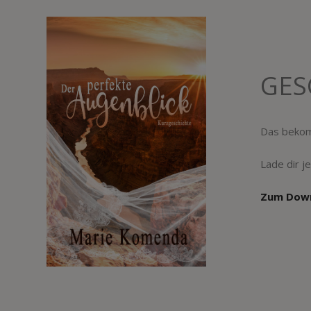
GES
Das bekom
Lade dir j
Zum Dow