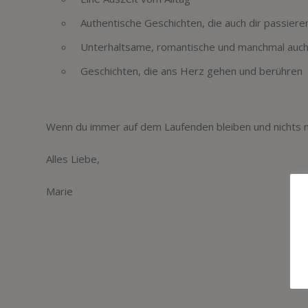
Authentische Geschichten, die auch dir passier
Unterhaltsame, romantische und manchmal auch
Geschichten, die ans Herz gehen und berühren
Wenn du immer auf dem Laufenden bleiben und nichts
Alles Liebe,
Marie