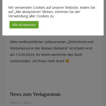
Wir verwenden Cookies auf unserer Website. Indem Sie
auf „Alle akzeptieren“ klicken, stimmen Sie der
Verwendung aller Cookies zu.
Neuer Release für Verlagsroman
Alle akzeptieren
JULI 14, 2024
Mein weihnachtlicher Liebesroman „Zimtsterne und
Winterküsse in der kleinen Bäckerei“ erscheint erst
am 12.09.2024. Ihr könnt weiterhin das Buch
vorbestellen. Ich freue mich drauf
News zum Verlagsroman
APRIL 7, 2024