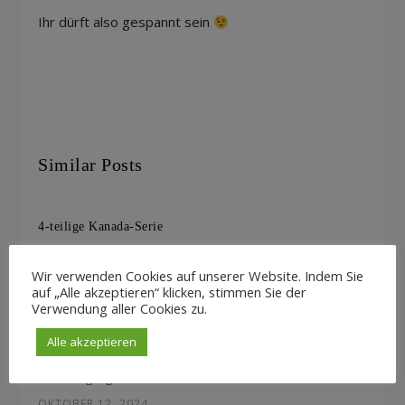
Ihr dürft also gespannt sein
Similar Posts
4-teilige Kanada-Serie
OKTOBER 16, 2025
Wir verwenden Cookies auf unserer Website. Indem Sie
auf „Alle akzeptieren“ klicken, stimmen Sie der
Mein neuer Roman ist da!
Verwendung aller Cookies zu.
FEBRUAR 12, 2025
Alle akzeptieren
Ankündigung neuer Liebesroman.
OKTOBER 12, 2024