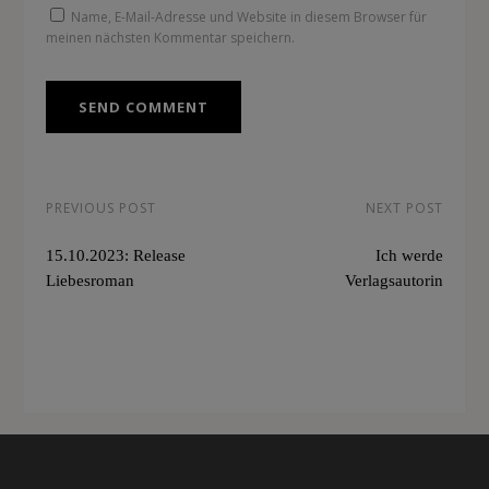
Name, E-Mail-Adresse und Website in diesem Browser für
meinen nächsten Kommentar speichern.
PREVIOUS POST
NEXT POST
15.10.2023: Release
Ich werde
Liebesroman
Verlagsautorin