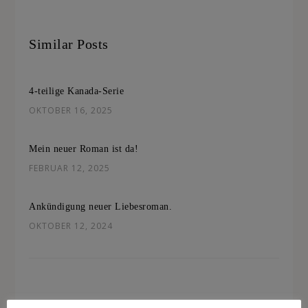
Similar Posts
4-teilige Kanada-Serie
OKTOBER 16, 2025
Mein neuer Roman ist da!
FEBRUAR 12, 2025
Ankündigung neuer Liebesroman.
OKTOBER 12, 2024